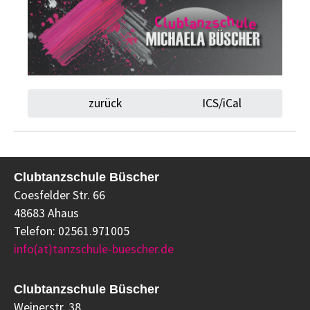
zurück
ICS/iCal
Clubtanzschule Büscher
Coesfelder Str. 66
48683 Ahaus
Telefon: 02561.971005
info(at)tanzschule-buescher.de
Clubtanzschule Büscher
Weinerstr. 38