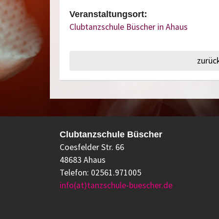
Veranstaltungsort:
Clubtanzschule Büscher in Ahaus
zurüc
Clubtanzschule Büscher
Coesfelder Str. 66
48683 Ahaus
Telefon: 02561.971005
info(at)tanzschule-buescher.de