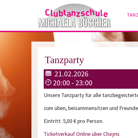
TAN
Zum Hauptinhalt springen
Tanzparty
21.02.2026
20:00 - 23:00
Unsere Tanzparty für alle tanzbegeister
zum üben, beisammensitzen und Freunde 
Eintritt: 5,00 € pro Person.
Ticketverkauf Online über Chayns