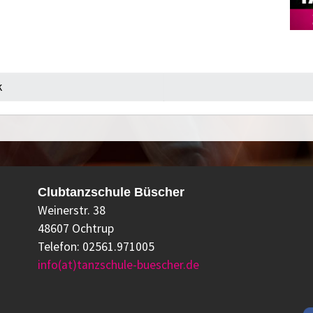
k
Clubtanzschule Büscher
Weinerstr. 38
48607 Ochtrup
Telefon: 02561.971005
info(at)tanzschule-buescher.de