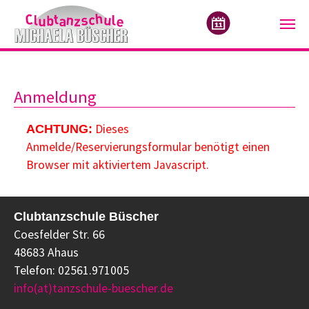
Zum Hauptinhalt springen
Anmeldung
Dieses
ACHTUNG:
Anmelde/Reservierungsformular benötigt einen
Browser mit aktiviertem Javascript.
Clubtanzschule Büscher
Coesfelder Str. 66
48683 Ahaus
Telefon: 02561.971005
info(at)tanzschule-buescher.de