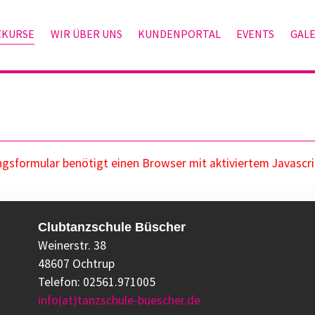
ZKURSE
WIR ÜBER UNS
KUNDENPORTAL
EVENTS
GALE
sformular benötigt einen Browser mit aktiviertem Javascri
Clubtanzschule Büscher
Weinerstr. 38
48607 Ochtrup
Telefon: 02561.971005
info(at)tanzschule-buescher.de