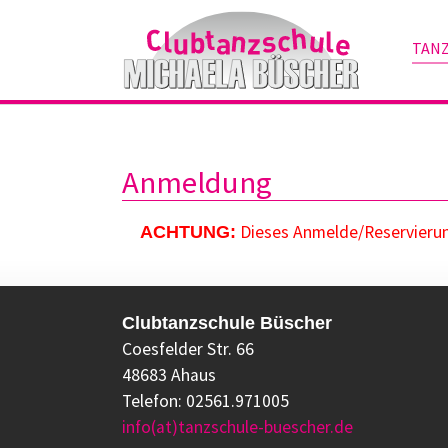
TAN
Zum Hauptinhalt springen
Anmeldung
Dieses Anmelde/Reservierung
ACHTUNG:
Clubtanzschule Büscher
Coesfelder Str. 66
48683 Ahaus
Telefon: 02561.971005
info(at)tanzschule-buescher.de