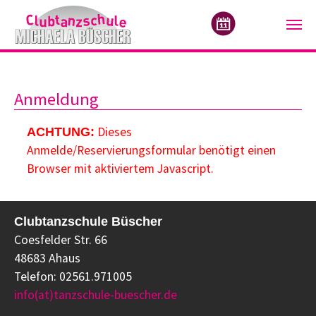
Zum Hauptinhalt springen
Anmeldung
Dieses
ACHTUNG:
Anmelde/Reservierungsformular benötigt einen
Browser mit aktiviertem Javascript.
Clubtanzschule Büscher
Coesfelder Str. 66
48683 Ahaus
Telefon: 02561.971005
info(at)tanzschule-buescher.de