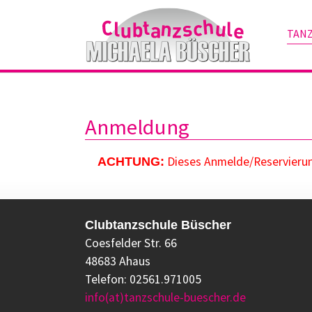
TAN
Zum Hauptinhalt springen
Anmeldung
Dieses Anmelde/Reservierung
ACHTUNG:
Clubtanzschule Büscher
Coesfelder Str. 66
48683 Ahaus
Telefon: 02561.971005
info(at)tanzschule-buescher.de