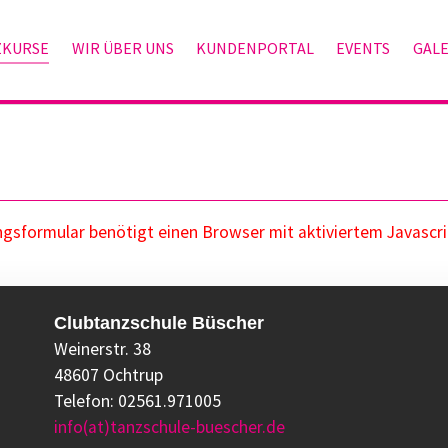
ZKURSE
WIR ÜBER UNS
KUNDENPORTAL
EVENTS
GALE
sformular benötigt einen Browser mit aktiviertem Javascri
Clubtanzschule Büscher
Weinerstr. 38
48607 Ochtrup
Telefon: 02561.971005
info(at)tanzschule-buescher.de