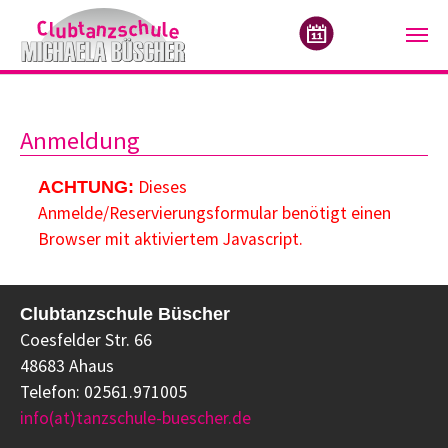
Zum Hauptinhalt springen
Anmeldung
Dieses
ACHTUNG:
Anmelde/Reservierungsformular benötigt einen
Browser mit aktiviertem Javascript.
Clubtanzschule Büscher
Coesfelder Str. 66
48683 Ahaus
Telefon: 02561.971005
info(at)tanzschule-buescher.de