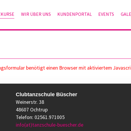
ZKURSE
WIR ÜBER UNS
KUNDENPORTAL
EVENTS
GALE
sformular benötigt einen Browser mit aktiviertem Javascri
Clubtanzschule Büscher
Weinerstr. 38
48607 Ochtrup
Telefon: 02561.971005
info(at)tanzschule-buescher.de