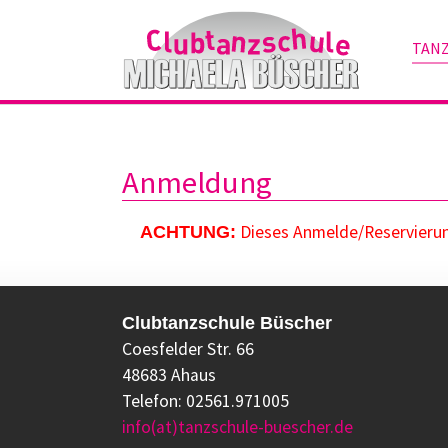
TAN
Zum Hauptinhalt springen
Anmeldung
Dieses Anmelde/Reservierung
ACHTUNG:
Clubtanzschule Büscher
Coesfelder Str. 66
48683 Ahaus
Telefon: 02561.971005
info(at)tanzschule-buescher.de