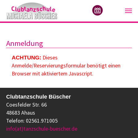
Zum Hauptinhalt springen
Anmeldung
Dieses
ACHTUNG:
Anmelde/Reservierungsformular benötigt einen
Browser mit aktiviertem Javascript.
Clubtanzschule Büscher
Coesfelder Str. 66
48683 Ahaus
Telefon: 02561.971005
info(at)tanzschule-buescher.de