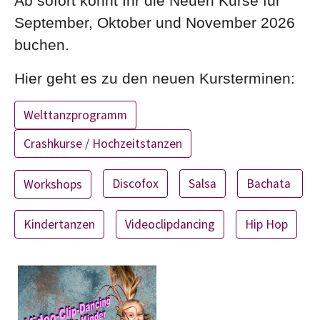
Ab sofort könnt Ihr die Neuen Kurse für
September, Oktober und November 2026
buchen.
Hier geht es zu den neuen Kursterminen:
Welttanzprogramm
Crashkurse / Hochzeitstanzen
Discofox
Salsa
Bachata
Workshops
Kindertanzen
Videoclipdancing
Hip Hop