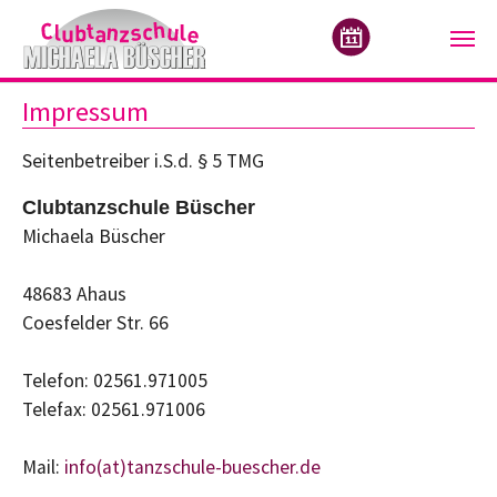
Zum Hauptinhalt springen
Impressum
Seitenbetreiber i.S.d. § 5 TMG
Clubtanzschule Büscher
Michaela Büscher
48683 Ahaus
Coesfelder Str. 66
Telefon: 02561.971005
Telefax: 02561.971006
Mail:
info(at)tanzschule-buescher.de