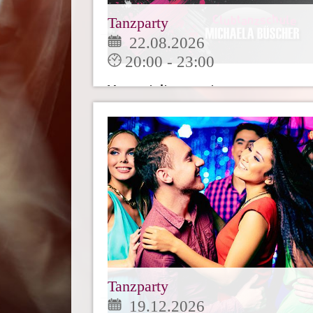
Tanzparty
22.08.2026
20:00 - 23:00
Veranstaltungsort:
Clubtanzschule Büscher Ahaus
Unsere Tanzparty für alle
tanzbegeistertenzum üben,
beisammensitzen und Freunde
treffen. [...]
Mehr
Tanzparty
19.12.2026