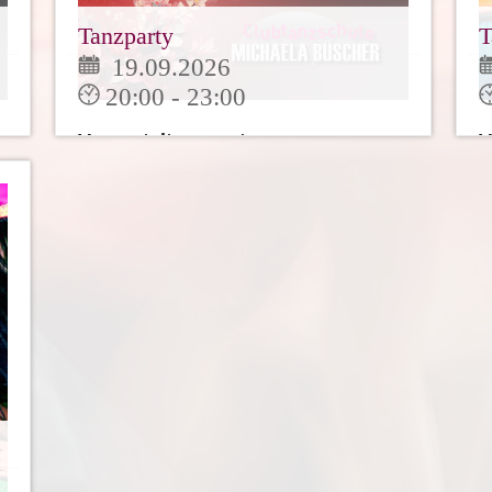
Tanzparty
T
19.09.2026
20:00 - 23:00
Veranstaltungsort:
V
Clubtanzschule Büscher Ahaus
C
Unsere Tanzparty für alle
U
tanzbegeistertenzum üben,
t
beisammensitzen und Freunde
b
treffen. [...]
t
Mehr