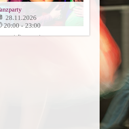
anzparty
28.11.2026
20:00 - 23:00
eranstaltungsort:
lubtanzschule Büscher Ahaus
nsere Tanzparty für alle
anzbegeistertenzum üben,
eisammensitzen und Freunde
reffen. [...]
Mehr