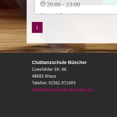
20:00 - 23:00
Veranstaltungsort:
Clubtanzschule Büscher Ahaus
1
Unsere Tanzparty für alle
tanzbegeistertenzum üben,
beisammensitzen und Freunde
treffen. [...]
Clubtanzschule Büscher
Mehr
Coesfelder Str. 66
48683 Ahaus
Telefon: 02561.971005
info(at)tanzschule-buescher.de