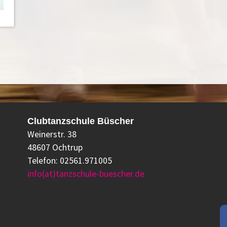
Clubtanzschule Büscher
Weinerstr. 38
48607 Ochtrup
Telefon: 02561.971005
info(at)tanzschule-buescher.de